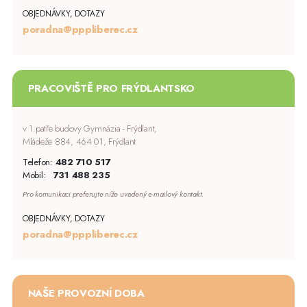
OBJEDNÁVKY, DOTAZY
poradna@pppliberec.cz
PRACOVIŠTĚ PRO FRÝDLANTSKO
v 1.patře budovy Gymnázia - Frýdlant,
Mládeže 884, 464 01, Frýdlant
Telefon:
482 710 517
Mobil:
731 488 235
Pro komunikaci preferujte níže uvedený e-mailový kontakt.
OBJEDNÁVKY, DOTAZY
poradna@pppliberec.cz
NAŠE PROVOZNÍ DOBA